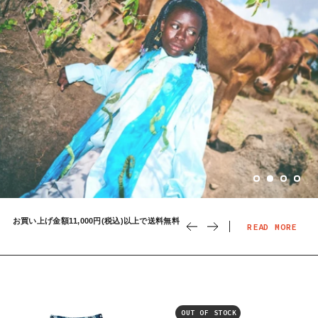
ス
ト
ア
(税込)以上で送料無料
ご注文ごとにノベルティ“Made in Kibera
お買い上げ金額1
READ MORE
bag"をプレゼント
OUT OF STOCK