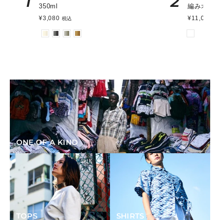
1
2
350ml
編みオー
¥3,080
¥11,000
税込
税
ONE OF A KIND
TOPS
SHIRTS