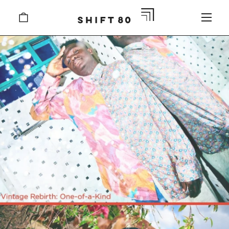
Skip
SHIFT
CART
to
80（シ
content
フ
Pause
ト
slideshow
エ
イ
テ
ィ）
公
式
オ
ン
ラ
イ
ン