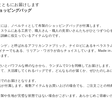
とともにお届けします
a ショッピングバッグ
文には、ノベルティとして布製のショッピングバッグが付属します。
ラスラムにある工房で、職人さん・職人の見習いさんたちがひとつずつ心
業訓練に役立っているアイテムなのです。
テンゲ」と呼ばれるアフリカンファブリック。ナイロビにあるキベラスラ
ザイナーでもある、リリアン・ワガラが自らチョイスしています。Made in A
います。
使いとパワフルな柄のなかから、ランダムで1つを同梱してお届けします
して、大活躍してくれるバッグです。どんなものが届くか、ぜひたのしみ
順でのお届けとなります。
1点が付属します。複数アイテムをお買い上げの場合でも、ご注文ごとの特
縫製や生地が完璧な状態ではない場合がございます。あらかじめご容赦い