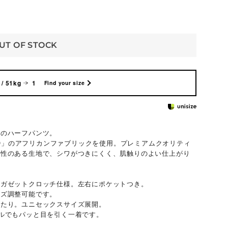
UT OF STOCK
/ 51kg
1
Find your size
ツ
スのハーフパンツ。
SCO」のアフリカンファブリックを使用。プレミアムクオリティ
力性のある生地で、シワがつきにくく、肌触りのよい仕上がり
たガゼットクロッチ仕様。左右にポケットつき。
イズ調整可能です。
ったり。ユニセックスサイズ展開。
ルでもパッと目を引く一着です。