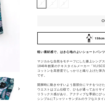
1
2
3
O
158cm 
軽い素材感で、はき心地のよいショートパン
マジカルな自然をモチーフにした膝上レング
1846年創業のテキスタイルメーカー「VLI
コットンを高密度でしっかりと織り上げた弾
です。
開脚時に動きやすいよう股部分にマチをつけ
ウエストはゴム仕様で、ひもが通っておりサ
リラックス感があり、アクティブな季節にぴ
シンプルにTシャツ＋サンダルのラフなスタイ