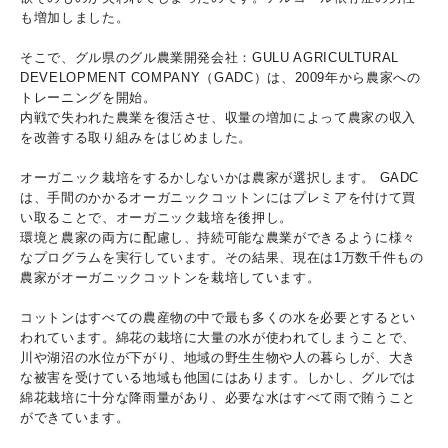
も増加しました。
そこで、グル県のグル農業開発会社：GULU AGRICULTURAL
DEVELOPMENT COMPANY（GADC）は、2009年から農家への
トレーニングを開始。
内戦で失われた農業を復活させ、収量の増加によって農家の収入
を改善する取り組みをはじめました。
オーガニック栽培をするかしないかは農家が選択します。 GADC
は、手間のかかるオーガニックコットンにはプレミアを付けて買
い取ることで、オーガニック栽培を後押し。
環境と農家の両方に配慮し、持続可能な農業ができるように様々
なプログラムを実行しています。その結果、現在は1万数千件もの
農家がオーガニックコットンを栽培しています。
コットンはすべての農産物の中で最も多くの水を必要とするとい
われています。綿花の栽培に大量の水が使われてしまうことで、
川や湖沼の水位が下がり、地域の野生生物や人の暮らしが、大き
な被害を受けている地域も他国にはあります。しかし、グルでは
綿花栽培に十分な降雨量があり、必要な水はすべて雨で賄うこと
ができています。