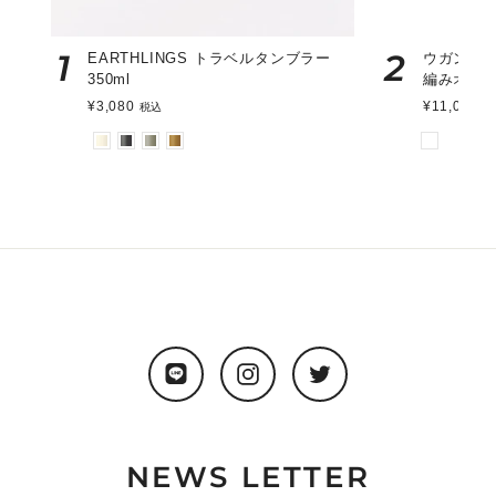
1
2
EARTHLINGS トラベルタンブラー
ウガンダ
350ml
編みオー
¥3,080
¥11,000
税込
税
LINE
Instagram
Twitter
NEWS LETTER