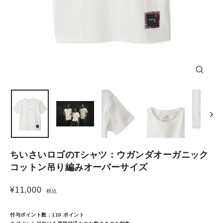
Close
(esc)
ちいさいロゴのTシャツ：ウガンダオーガニック
コットン吊り編みオーバーサイズ
¥11,000
税込
Regular
price
付与ポイント数：
110
ポイント