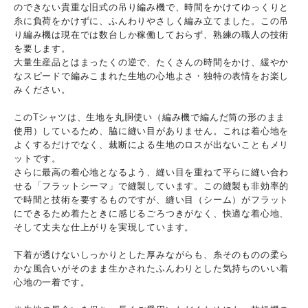
のできない貴重な旧式の吊り編み機で、時間をかけてゆっくりと
糸に負荷をかけずに、ふんわりやさしく編み立てました。この吊
り編み機は現在では数台しか稼働しておらず、熟練の職人の技術
を要します。
大量生産品とはまったくの逆で、たくさんの時間をかけ、緩やか
なスピードで編みこまれた生地の心地よさ・独特の表情をお楽し
みください。
このTシャツは、生地を丸胴使い（編み機で編んだ筒の形のまま
使用）しているため、脇に縫い目がありません。これは着心地を
よくするだけでなく、裁断による生地のロスが出ないこともメリ
ットです。
さらに最高の着心地となるよう、縫い目を重ねて平らに縫い合わ
せる「フラットシーマ」で縫製しています。この縫製も非効率的
で時間と技術を要するものですが、縫い目（シーム）がフラット
にできるため着たときに感じるごろつきがなく、快適な着心地、
そして丈夫な仕上がりを実現しています。
下着が透けないしっかりとした厚みながらも、糸そのものの柔ら
かな風合いがそのまま生かされたふんわりとした気持ちのいい着
心地の一着です。