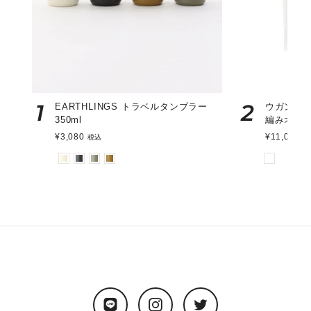
1
2
EARTHLINGS トラベルタンブラー
ウガンダ
350ml
編みオー
¥3,080
¥11,000
税込
税
LINE
Instagram
Twitter