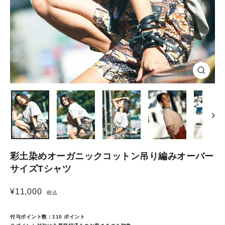
Close
(esc)
彩土染めオーガニックコットン吊り編みオーバー
サイズTシャツ
¥11,000
税込
Regular
price
付与ポイント数：
110
ポイント