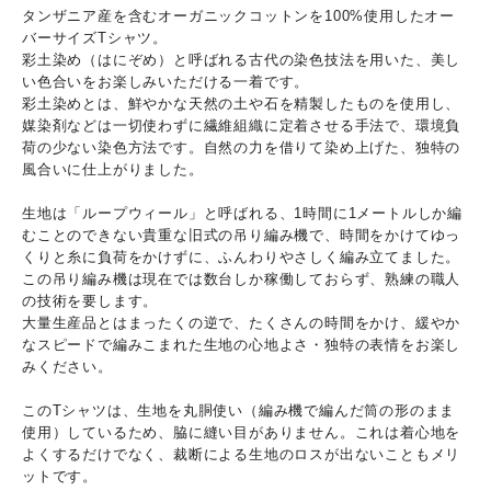
タンザニア産を含むオーガニックコットンを100%使用したオー
バーサイズTシャツ。
彩土染め（はにぞめ）と呼ばれる古代の染色技法を用いた、美し
い色合いをお楽しみいただける一着です。
彩土染めとは、鮮やかな天然の土や石を精製したものを使用し、
媒染剤などは一切使わずに繊維組織に定着させる手法で、環境負
荷の少ない染色方法です。自然の力を借りて染め上げた、独特の
風合いに仕上がりました。
生地は「ループウィール」と呼ばれる、1時間に1メートルしか編
むことのできない貴重な旧式の吊り編み機で、時間をかけてゆっ
くりと糸に負荷をかけずに、ふんわりやさしく編み立てました。
この吊り編み機は現在では数台しか稼働しておらず、熟練の職人
の技術を要します。
大量生産品とはまったくの逆で、たくさんの時間をかけ、緩やか
なスピードで編みこまれた生地の心地よさ・独特の表情をお楽し
みください。
このTシャツは、生地を丸胴使い（編み機で編んだ筒の形のまま
使用）しているため、脇に縫い目がありません。これは着心地を
よくするだけでなく、裁断による生地のロスが出ないこともメリ
ットです。