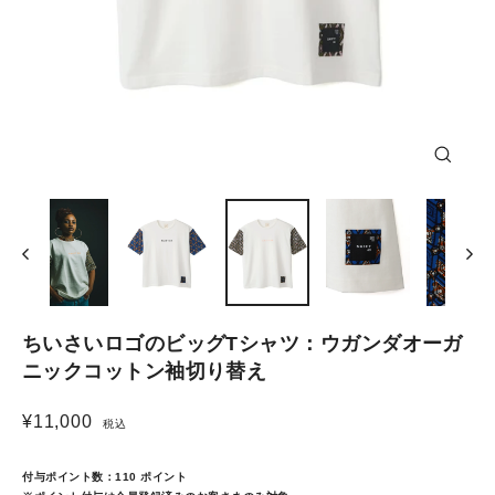
Close
(esc)
ちいさいロゴのビッグTシャツ：ウガンダオーガ
ニックコットン袖切り替え
¥11,000
税込
Regular
price
付与ポイント数：
110
ポイント