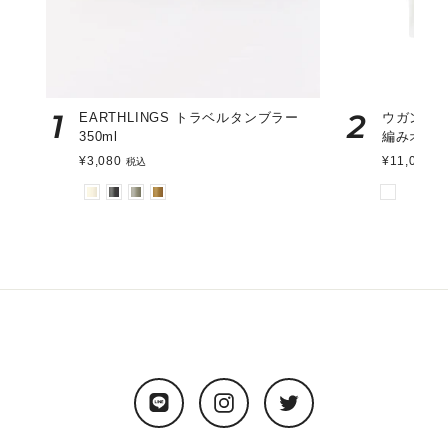
1
2
EARTHLINGS トラベルタンブラー
ウガンダ
350ml
編みオー
¥3,080
¥11,000
税込
税
LINE
Instagram
Twitter