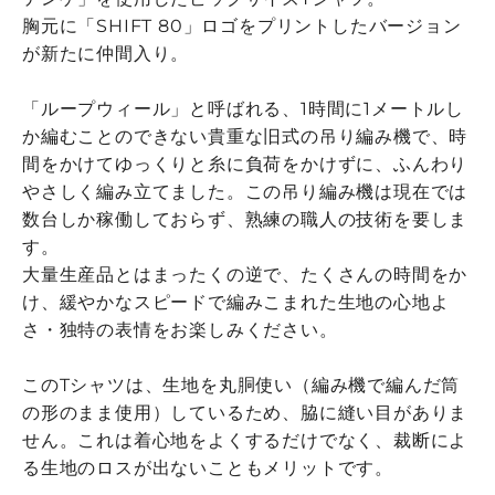
胸元に「SHIFT 80」ロゴをプリントしたバージョン
が新たに仲間入り。
「ループウィール」と呼ばれる、1時間に1メートルし
か編むことのできない貴重な旧式の吊り編み機で、時
間をかけてゆっくりと糸に負荷をかけずに、ふんわり
やさしく編み立てました。この吊り編み機は現在では
数台しか稼働しておらず、熟練の職人の技術を要しま
す。
大量生産品とはまったくの逆で、たくさんの時間をか
け、緩やかなスピードで編みこまれた生地の心地よ
さ・独特の表情をお楽しみください。
このTシャツは、生地を丸胴使い（編み機で編んだ筒
の形のまま使用）しているため、脇に縫い目がありま
せん。これは着心地をよくするだけでなく、裁断によ
る生地のロスが出ないこともメリットです。