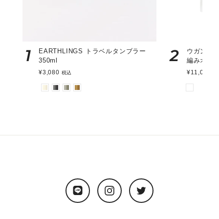
1
2
EARTHLINGS トラベルタンブラー
ウガンダ
350ml
編みオー
¥3,080
¥11,000
税込
税
LINE
Instagram
Twitter