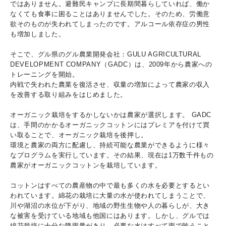
ではありません。避難民キャンプに長期間暮らしていれば、働か
なくても食事に困ることはありませんでした。そのため、労働意
欲そのものが失われてしまったのです。アルコール依存症の男性
も増加しました。
そこで、グル県のグル農業開発会社：GULU AGRICULTURAL
DEVELOPMENT COMPANY（GADC）は、2009年から農家への
トレーニングを開始。
内戦で失われた農業を復活させ、収量の増加によって農家の収入
を改善する取り組みをはじめました。
オーガニック栽培をするかしないかは農家が選択します。 GADC
は、手間のかかるオーガニックコットンにはプレミアを付けて買
い取ることで、オーガニック栽培を後押し。
環境と農家の両方に配慮し、持続可能な農業ができるように様々
なプログラムを実行しています。その結果、現在は1万数千件もの
農家がオーガニックコットンを栽培しています。
コットンはすべての農産物の中で最も多くの水を必要とするとい
われています。綿花の栽培に大量の水が使われてしまうことで、
川や湖沼の水位が下がり、地域の野生生物や人の暮らしが、大き
な被害を受けている地域も他国にはあります。しかし、グルでは
綿花栽培に十分な降雨量があり、必要な水はすべて雨で賄うこと