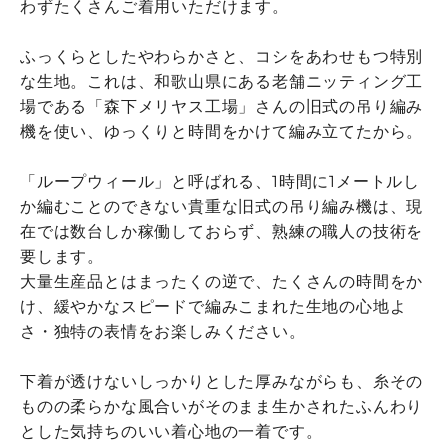
わずたくさんご着用いただけます。
ふっくらとしたやわらかさと、コシをあわせもつ特別
な生地。これは、和歌山県にある老舗ニッティング工
場である「森下メリヤス工場」さんの旧式の吊り編み
機を使い、ゆっくりと時間をかけて編み立てたから。
「ループウィール」と呼ばれる、1時間に1メートルし
か編むことのできない貴重な旧式の吊り編み機は、現
在では数台しか稼働しておらず、熟練の職人の技術を
要します。
大量生産品とはまったくの逆で、たくさんの時間をか
け、緩やかなスピードで編みこまれた生地の心地よ
さ・独特の表情をお楽しみください。
下着が透けないしっかりとした厚みながらも、糸その
ものの柔らかな風合いがそのまま生かされたふんわり
とした気持ちのいい着心地の一着です。