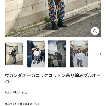
Close
(esc)
ウガンダオーガニックコットン吊り編みプルオー
バー
¥15,400
税込
Regular
price
付与ポイント数：
154
ポイント