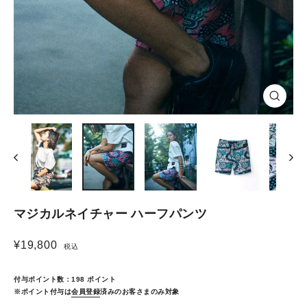
Close
(esc)
マジカルネイチャー ハーフパンツ
¥19,800
税込
Regular
price
付与ポイント数：
198
ポイント
※ポイント付与は
会員登録
済みのお客さまのみ対象