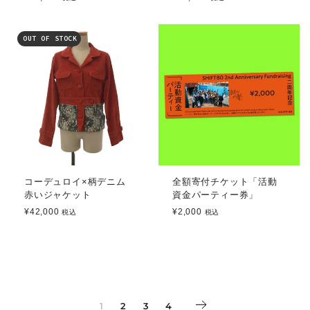
OUT OF STOCK
コーデュロイ×柄デニム
全額寄付チケット「活動
赤いジャケット
資金パーティー券」
¥42,000
¥2,000
税込
税込
Next
1
2
3
4