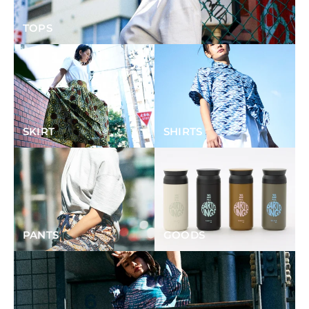
TOPS
SKIRT
SHIRTS
PANTS
GOODS