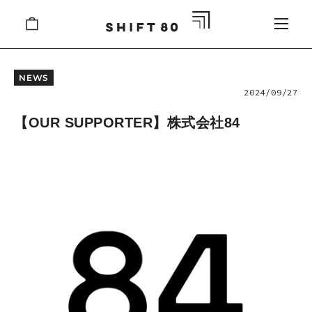
Skip
CART
to
content
NEWS
2024/09/27
【OUR SUPPORTER】株式会社84